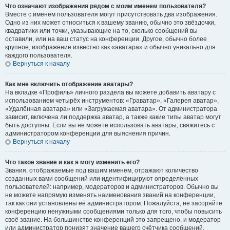
Что означают изображения рядом с моим именем пользователя?
Вместе с именем пользователя могут присутствовать два изображения.
Одно из них может относиться к вашему званию, обычно это звёздочки,
квадратики или точки, указывающие на то, сколько сообщений вы
оставили, или на ваш статус на конференции. Другое, обычно более
крупное, изображение известно как «аватара» и обычно уникально для
каждого пользователя.
Вернуться к началу
Как мне включить отображение аватары?
На вкладке «Профиль» личного раздела вы можете добавить аватару с
использованием четырёх инструментов: «Граватар», «Галерея аватар»,
«Удалённая аватара» или «Загружаемая аватара». От администратора
зависит, включена ли поддержка аватар, а также какие типы аватар могут
быть доступны. Если вы не можете использовать аватары, свяжитесь с
администратором конференции для выяснения причин.
Вернуться к началу
Что такое звание и как я могу изменить его?
Звания, отображаемые под вашим именем, отражают количество
созданных вами сообщений или идентифицируют определённых
пользователей: например, модераторов и администраторов. Обычно вы
не можете напрямую изменять наименования званий на конференции,
так как они установлены её администратором. Пожалуйста, не засоряйте
конференцию ненужными сообщениями только для того, чтобы повысить
своё звание. На большинстве конференций это запрещено, и модератор
или администратор понизят значение вашего счётчика сообщений.