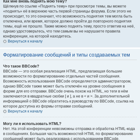
Как мне вновь поднять мою тему?
Щёлкнув по ссылке «Поднять тему» при просмотре темы, вы можете
«поднять» её в верхнюю часть первой страницы форума. Если этого не
происходит, то это означает, что возможность поднятия тем могла быть
отключена, или время, которое должно пройти до повторного поднятия
темы, ещё не прошло. Также можно поднять тему, просто ответив на неё,
однако удостоверьтесь, что тем самым вы не нарушаете правила
конференции, на которой находитесь.
Вернуться к началу
Форматирование сообщений и типы создаваемых тем
Что такое BBCode?
BBCode — это особая реализация HTML, предлагающая большие
возможности по форматированию отдельных частей сообщения.
Возможность использования BBCode определяется администратором,
однако BBCode также может быть отключён на уровне сообщения в
форме для его отправки. BBCode очень похож на HTML, но теги в нём
заключаются в квадратные скобки [ и ], а не в < и >. За дополнительной
информацией о BBCode обратитесь к руководству по BBCode, ссылка на
которое доступна из формы отправки сообщений.
Вернуться к началу
Могу ли я использовать HTML?
Нет. На этой конференции невозможны отправка и обработка HTML-кода
в сообщениях. Большая часть возможностей HTML по форматированию
сообщений может быть реализована с использованием BBCode.