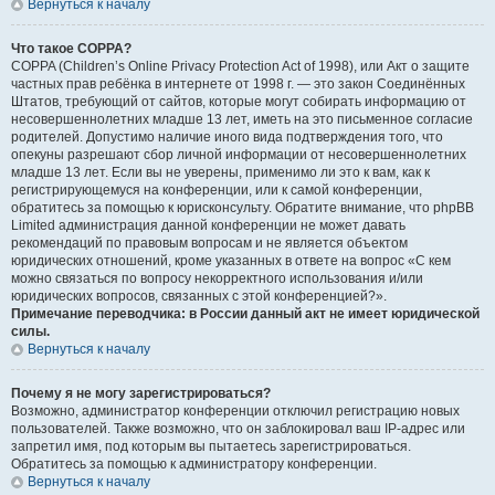
Вернуться к началу
Что такое COPPA?
COPPA (Children’s Online Privacy Protection Act of 1998), или Акт о защите
частных прав ребёнка в интернете от 1998 г. — это закон Соединённых
Штатов, требующий от сайтов, которые могут собирать информацию от
несовершеннолетних младше 13 лет, иметь на это письменное согласие
родителей. Допустимо наличие иного вида подтверждения того, что
опекуны разрешают сбор личной информации от несовершеннолетних
младше 13 лет. Если вы не уверены, применимо ли это к вам, как к
регистрирующемуся на конференции, или к самой конференции,
обратитесь за помощью к юрисконсульту. Обратите внимание, что phpBB
Limited администрация данной конференции не может давать
рекомендаций по правовым вопросам и не является объектом
юридических отношений, кроме указанных в ответе на вопрос «С кем
можно связаться по вопросу некорректного использования и/или
юридических вопросов, связанных с этой конференцией?».
Примечание переводчика: в России данный акт не имеет юридической
силы.
Вернуться к началу
Почему я не могу зарегистрироваться?
Возможно, администратор конференции отключил регистрацию новых
пользователей. Также возможно, что он заблокировал ваш IP-адрес или
запретил имя, под которым вы пытаетесь зарегистрироваться.
Обратитесь за помощью к администратору конференции.
Вернуться к началу