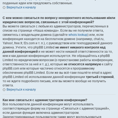
поданные идеи или предложить собственные.
Вернуться к началу
С кем можно связаться по вопросу некорректного использования и/или
юридических вопросов, связанных с этой конференцией?
Вы можете связаться с любым из администраторов, перечисленных в
списке на странице «Наша команда». Если вы не получили ответа,
свяжитесь с владельцем домена (сделайте
whois lookup
) или, если
конференция находится на бесплатном домене (например, chat.ru,
Yahoo!, free.fr, f2s.com и т. п.), с руководством или техподдержкой данного
домена. Учтите, что phpBB Limited
не имеет никакого контроля над
данной конференцией
и не может нести никакой ответственности за то,
кем и как данная конференция используется. Не обращайтесь к phpBB
Limited по юридическим вопросам (о приостановке работы конференции,
ответственности за неё и т. д.), которые
не относятся напрямую
к сайту
phpBB.com или которые частично относятся к программному
обеспечению phpBB Limited. Если же вы всё-таки пошлёте email в адрес
phpBB Limited об использовании данной конференции
третьей стороной
,
то не ждите подробного письма, или вы можете вообще не получить
ответа.
Вернуться к началу
Как мне связаться с администратором конференции?
Все пользователи данной конференции могут использовать
соответствующую форму на странице «Связаться с администрацией»,
если данная функция включена администратором.
Зарегистрированные пользователи также могут воспользоваться