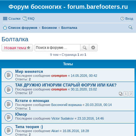
Форум босоногих - forum.barefooters.ru
Ссылки
FAQ
Вход
Список форумов
Босиком
Болталка
ои
Болталка
ск
Новая тема
9 тем • Страница
1
из
1
Темы
Мир меняется
Последнее сообщение
crompton
«
14.05.2026, 00:42
Ответы:
2
ТАК ДРУЖНО ИГНОРИМ СТАРЫЙ ФОРУМ ИЛИ КАК?
Последнее сообщение
crompton
«
30.11.2020, 15:02
Ответы:
17
1
2
Кстати о японцах
Последнее сообщение
Босоногий воришка
«
20.03.2018, 00:14
Ответы:
1
Юмор
Последнее сообщение
Victor Sudakov
«
23.10.2016, 14:46
Типа теория :)
Последнее сообщение
Akari
«
16.06.2016, 18:28
Ответы:
2