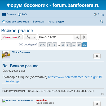
Форум босоногих - forum.barefooters.ru
Ссылки
FAQ
Вход
Список форумов
Босиком
Фото, видео
ои
Всякое разное
ск
Ответить
200 сообщений
1
…
16
17
18
19
20
Victor Sudakov
Цитата
Re: Всякое разное
05.07.2022, 20:35
С
о
Бульвар в Сиднее (Австралия)
https://www.barefoottimes.net/PlightOfT
о
... Avalon.jpg
б
щ
е
н
PGP key fingerprint = 10E3 1171 1273 E007 C2E9 3532 0DA4 F259 9B5E C634
и
е
crompton
Цитата
Администратор