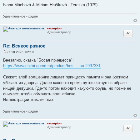
и
Ivana Máchová & Miriam Hrušková - Terezka (1979)
е
Удивительное - рядом!
crompton
Цитата
Администратор
Re: Всякое разное
27.10.2025, 02:18
С
о
Внезапно, сказка "Босая принцесса":
о
https://www.chitai-gorod.ru/product/bos ... sa-2997331
б
щ
е
Сюжет: злой волшебник лишает принцессу памяти и она босиком
н
и
убегает из дворца. Далее какое-то время путешествует в образе
е
нищей девушки. Где-то потом находит какую-то обувь, но позже ее
снимает, чтобы обмануть волшебника.
Иллюстрации тематичные.
Удивительное - рядом!
crompton
Цитата
Администратор