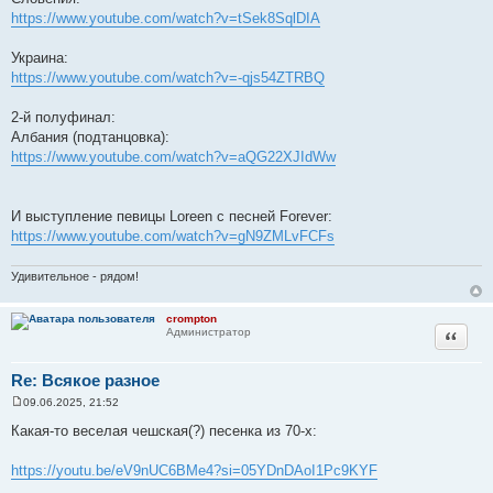
https://www.youtube.com/watch?v=tSek8SqlDIA
Украина:
https://www.youtube.com/watch?v=-qjs54ZTRBQ
2-й полуфинал:
Албания (подтанцовка):
https://www.youtube.com/watch?v=aQG22XJIdWw
И выступление певицы Loreen с песней Forever:
https://www.youtube.com/watch?v=gN9ZMLvFCFs
Удивительное - рядом!
crompton
Цитата
Администратор
Re: Всякое разное
09.06.2025, 21:52
С
о
Какая-то веселая чешская(?) песенка из 70-х:
о
б
щ
https://youtu.be/eV9nUC6BMe4?si=05YDnDAoI1Pc9KYF
е
н