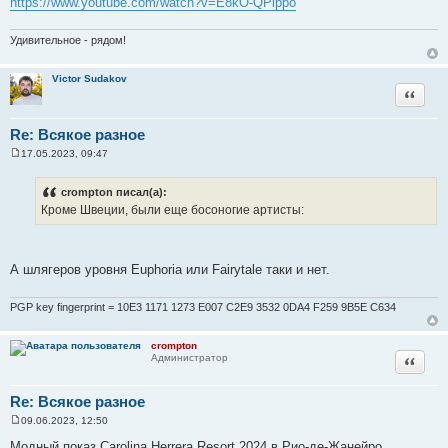
https://www.youtube.com/watch?v=E8kO-QPippo
Удивительное - рядом!
Victor Sudakov
Цитата
Re: Всякое разное
17.05.2023, 09:47
С
о
о
crompton писал(а):
б
Кроме Швеции, были еще босоногие артисты:
щ
е
н
и
е
А шлягеров уровня Euphoria или Fairytale таки и нет.
PGP key fingerprint = 10E3 1171 1273 E007 C2E9 3532 0DA4 F259 9B5E C634
crompton
Цитата
Администратор
Re: Всякое разное
09.06.2023, 12:50
С
о
Модный показ Carolina Herrera Resort 2024 в Рио-де-Жанейро