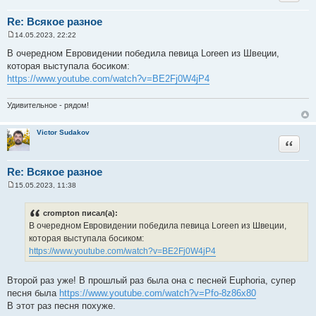
Re: Всякое разное
14.05.2023, 22:22
С
о
В очередном Евровидении победила певица Loreen из Швеции,
о
которая выступала босиком:
б
щ
https://www.youtube.com/watch?v=BE2Fj0W4jP4
е
н
и
Удивительное - рядом!
е
Victor Sudakov
Цитата
Re: Всякое разное
15.05.2023, 11:38
С
о
о
crompton писал(а):
б
В очередном Евровидении победила певица Loreen из Швеции,
щ
е
которая выступала босиком:
н
https://www.youtube.com/watch?v=BE2Fj0W4jP4
и
е
Второй раз уже! В прошлый раз была она с песней Euphoria, супер
песня была
https://www.youtube.com/watch?v=Pfo-8z86x80
В этот раз песня похуже.