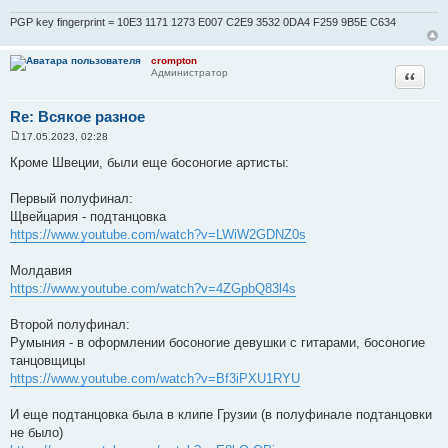
PGP key fingerprint = 10E3 1171 1273 E007 C2E9 3532 0DA4 F259 9B5E C634
crompton
Цитата
Администратор
Re: Всякое разное
17.05.2023, 02:28
С
о
Кроме Швеции, были еще босоногие артисты:
о
б
щ
Первый полуфинал:
е
Щвейцария - подтанцовка
н
и
https://www.youtube.com/watch?v=LWiW2GDNZ0s
е
Молдавия
https://www.youtube.com/watch?v=4ZGpbQ83l4s
Второй полуфинал:
Румыния - в оформлении босоногие девушки с гитарами, босоногие
танцовщицы
https://www.youtube.com/watch?v=Bf3iPXU1RYU
И еще подтанцовка была в клипе Грузии (в полуфинале подтанцовки
не было)