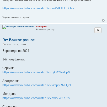
о
б
щ
https://www.youtube.com/watch?v=wW2KTFPDcRs
е
н
и
Удивительное - рядом!
е
crompton
Цитата
Администратор
Re: Всякое разное
14.05.2024, 19:10
С
о
Евровидение-2024
о
б
щ
1-й полуфинал:
е
н
и
Сербия:
е
https://www.youtube.com/watch?v=IyO42taxFpM
Австралия:
https://www.youtube.com/watch?v=Wzpp6996QdI
Молдова:
https://www.youtube.com/watch?v=evIoGkZXj2s
Словения: