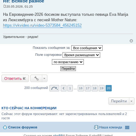
Re: Всякое разное
20.05.2026, 01:25
С
о
На Евровидение-2026 босиком выступала только певица Eva Marija
о
из Люксембурга с песней Mother Nature:
б
щ
https://vkvideo.ru/video-5373584_456245152
е
н
и
Удивительное - рядом!
е
Показать сообщения за:
Поле сортировки
Ответить
200 сообщений
1
…
16
17
18
19
20
Перейти
КТО СЕЙЧАС НА КОНФЕРЕНЦИИ
Сейчас этот форум просматривают: нет зарегистрированных пользователей и 2
гостя
Список форумов
Наша команда
Создано на основе
phpBB
® Forum Software © phpBB Limited