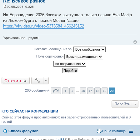
Re: Всякое разное
20.05.2026, 01:25
С
о
На Евровидение-2026 босиком выступала только певица Eva Marija
о
из Люксембурга с песней Mother Nature:
б
щ
https://vkvideo.ru/video-5373584_456245152
е
н
и
Удивительное - рядом!
е
Показать сообщения за:
Поле сортировки
Ответить
200 сообщений
1
…
16
17
18
19
20
Перейти
КТО СЕЙЧАС НА КОНФЕРЕНЦИИ
Сейчас этот форум просматривают: нет зарегистрированных пользователей и 0
гостей
Список форумов
Наша команда
Создано на основе
phpBB
® Forum Software © phpBB Limited