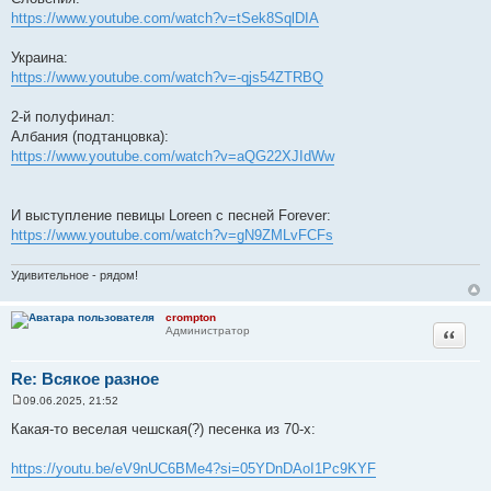
https://www.youtube.com/watch?v=tSek8SqlDIA
Украина:
https://www.youtube.com/watch?v=-qjs54ZTRBQ
2-й полуфинал:
Албания (подтанцовка):
https://www.youtube.com/watch?v=aQG22XJIdWw
И выступление певицы Loreen с песней Forever:
https://www.youtube.com/watch?v=gN9ZMLvFCFs
Удивительное - рядом!
crompton
Цитата
Администратор
Re: Всякое разное
09.06.2025, 21:52
С
о
Какая-то веселая чешская(?) песенка из 70-х:
о
б
щ
https://youtu.be/eV9nUC6BMe4?si=05YDnDAoI1Pc9KYF
е
н