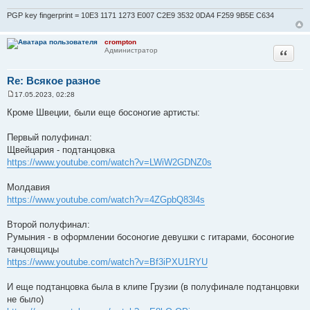
PGP key fingerprint = 10E3 1171 1273 E007 C2E9 3532 0DA4 F259 9B5E C634
crompton
Цитата
Администратор
Re: Всякое разное
17.05.2023, 02:28
С
о
Кроме Швеции, были еще босоногие артисты:
о
б
щ
Первый полуфинал:
е
Щвейцария - подтанцовка
н
и
https://www.youtube.com/watch?v=LWiW2GDNZ0s
е
Молдавия
https://www.youtube.com/watch?v=4ZGpbQ83l4s
Второй полуфинал:
Румыния - в оформлении босоногие девушки с гитарами, босоногие
танцовщицы
https://www.youtube.com/watch?v=Bf3iPXU1RYU
И еще подтанцовка была в клипе Грузии (в полуфинале подтанцовки
не было)