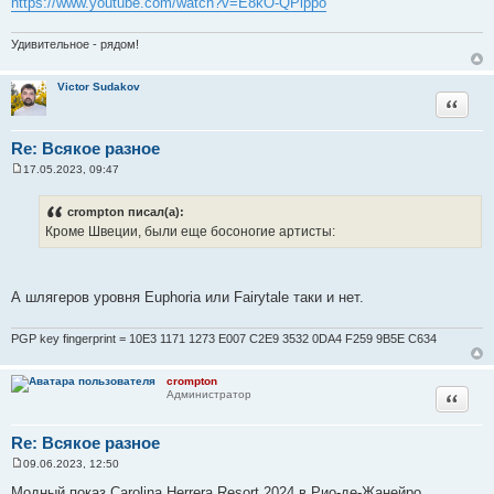
https://www.youtube.com/watch?v=E8kO-QPippo
Удивительное - рядом!
Victor Sudakov
Цитата
Re: Всякое разное
17.05.2023, 09:47
С
о
о
crompton писал(а):
б
Кроме Швеции, были еще босоногие артисты:
щ
е
н
и
е
А шлягеров уровня Euphoria или Fairytale таки и нет.
PGP key fingerprint = 10E3 1171 1273 E007 C2E9 3532 0DA4 F259 9B5E C634
crompton
Цитата
Администратор
Re: Всякое разное
09.06.2023, 12:50
С
о
Модный показ Carolina Herrera Resort 2024 в Рио-де-Жанейро