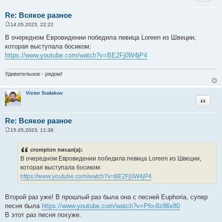
Re: Всякое разное
14.05.2023, 22:22
С
о
В очередном Евровидении победила певица Loreen из Швеции,
о
которая выступала босиком:
б
щ
https://www.youtube.com/watch?v=BE2Fj0W4jP4
е
н
и
Удивительное - рядом!
е
Victor Sudakov
Цитата
Re: Всякое разное
15.05.2023, 11:38
С
о
о
crompton писал(а):
б
В очередном Евровидении победила певица Loreen из Швеции,
щ
е
которая выступала босиком:
н
https://www.youtube.com/watch?v=BE2Fj0W4jP4
и
е
Второй раз уже! В прошлый раз была она с песней Euphoria, супер
песня была
https://www.youtube.com/watch?v=Pfo-8z86x80
В этот раз песня похуже.