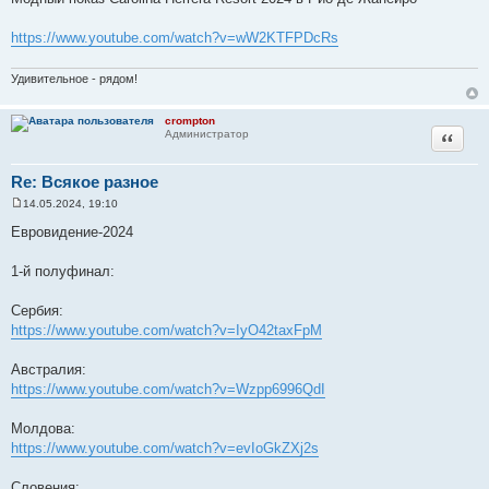
о
б
щ
https://www.youtube.com/watch?v=wW2KTFPDcRs
е
н
и
Удивительное - рядом!
е
crompton
Цитата
Администратор
Re: Всякое разное
14.05.2024, 19:10
С
о
Евровидение-2024
о
б
щ
1-й полуфинал:
е
н
и
Сербия:
е
https://www.youtube.com/watch?v=IyO42taxFpM
Австралия:
https://www.youtube.com/watch?v=Wzpp6996QdI
Молдова:
https://www.youtube.com/watch?v=evIoGkZXj2s
Словения: