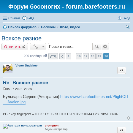
Форум босоногих - forum.barefooters.ru
Ссылки
FAQ
Вход
Список форумов
Босиком
Фото, видео
ои
Всякое разное
ск
Ответить
200 сообщений
1
…
16
17
18
19
20
Victor Sudakov
Цитата
Re: Всякое разное
05.07.2022, 20:35
С
о
Бульвар в Сиднее (Австралия)
https://www.barefoottimes.net/PlightOfT
о
... Avalon.jpg
б
щ
е
н
PGP key fingerprint = 10E3 1171 1273 E007 C2E9 3532 0DA4 F259 9B5E C634
и
е
crompton
Цитата
Администратор