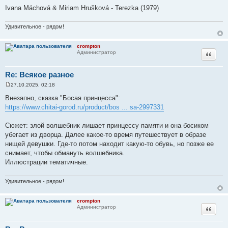
и
Ivana Máchová & Miriam Hrušková - Terezka (1979)
е
Удивительное - рядом!
crompton
Цитата
Администратор
Re: Всякое разное
27.10.2025, 02:18
С
о
Внезапно, сказка "Босая принцесса":
о
https://www.chitai-gorod.ru/product/bos ... sa-2997331
б
щ
е
Сюжет: злой волшебник лишает принцессу памяти и она босиком
н
и
убегает из дворца. Далее какое-то время путешествует в образе
е
нищей девушки. Где-то потом находит какую-то обувь, но позже ее
снимает, чтобы обмануть волшебника.
Иллюстрации тематичные.
Удивительное - рядом!
crompton
Цитата
Администратор