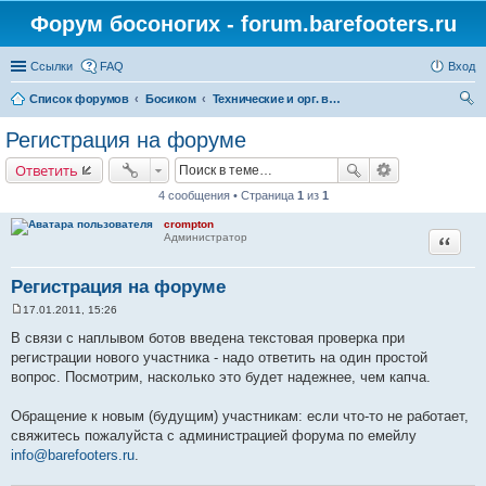
Форум босоногих - forum.barefooters.ru
Ссылки
FAQ
Вход
Список форумов
Босиком
Технические и орг. вопросы по форуму и сайту
ои
Регистрация на форуме
ск
Ответить
4 сообщения • Страница
1
из
1
crompton
Цитата
Администратор
Регистрация на форуме
17.01.2011, 15:26
С
о
В связи с наплывом ботов введена текстовая проверка при
о
регистрации нового участника - надо ответить на один простой
б
щ
вопрос. Посмотрим, насколько это будет надежнее, чем капча.
е
н
и
Обращение к новым (будущим) участникам: если что-то не работает,
е
свяжитесь пожалуйста с администрацией форума по емейлу
info@barefooters.ru
.