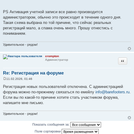
е
н
и
PS Активация учетной записи все равно производится
е
администратором, обычно это происходит в течение одного дня.
Такая схема выбрана по той причине, что сейчас реальных
регистраций мало, а спама очень много. Прошу отнестись с
пониманием.
Удивительное - рядом!
crompton
Цитата
Администратор
Re: Регистрация на форуме
11.02.2026, 01:46
С
о
Регистрация новых пользователей отключена. С администрацией
о
форума можно по-прежнему связаться по емейлу
info@barefooters.ru
.
б
щ
Если вы по какой-то причине хотите стать участником форума,
е
напишите мне письмо.
н
и
е
Удивительное - рядом!
Показать сообщения за:
Поле сортировки