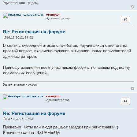
Удивительное - рядом!
crompton
Цитата
Администратор
Re: Регистрация на форуме
16.11.2012, 17:52
С
о
В связи с очередной атакой спам-ботов, научившихся отвечать на
о
простой вопрос, включена функция активации новых пользователей
б
щ
администратором.
е
н
и
Приношу извинения всем участникам форума, попавшим под волну
е
спамерских сообщений.
Удивительное - рядом!
crompton
Цитата
Администратор
Re: Регистрация на форуме
04.10.2017, 05:34
С
о
Проверим, боты или люди решают загадки при регистрации :)
о
Ключевое слово: BXUPFhnUjV
б
щ