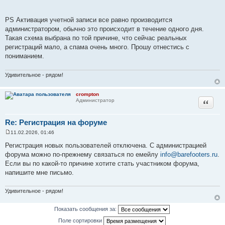
е
н
и
PS Активация учетной записи все равно производится
е
администратором, обычно это происходит в течение одного дня.
Такая схема выбрана по той причине, что сейчас реальных
регистраций мало, а спама очень много. Прошу отнестись с
пониманием.
Удивительное - рядом!
crompton
Цитата
Администратор
Re: Регистрация на форуме
11.02.2026, 01:46
С
о
Регистрация новых пользователей отключена. С администрацией
о
форума можно по-прежнему связаться по емейлу
info@barefooters.ru
.
б
щ
Если вы по какой-то причине хотите стать участником форума,
е
напишите мне письмо.
н
и
е
Удивительное - рядом!
Показать сообщения за:
Поле сортировки