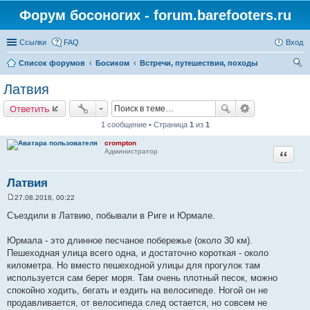
Форум босоногих - forum.barefooters.ru
Ссылки
FAQ
Вход
Список форумов
Босиком
Встречи, путешествия, походы
ои
Латвия
ск
Ответить
1 сообщение • Страница
1
из
1
crompton
Цитата
Администратор
Латвия
27.08.2018, 00:22
С
о
Съездили в Латвию, побывали в Риге и Юрмале.
о
б
щ
Юрмала - это длинное песчаное побережье (около 30 км).
е
Пешеходная улица всего одна, и достаточно короткая - около
н
и
километра. Но вместо пешеходной улицы для прогулок там
е
используется сам берег моря. Там очень плотный песок, можно
спокойно ходить, бегать и ездить на велосипеде. Ногой он не
продавливается, от велосипеда след остается, но совсем не