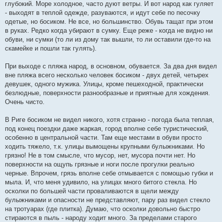
глубокий. Море холодное, часто дуют ветры. И вот народ как гуляет
- выходят в теплой одежде, разуваются, и идут себе по песочку
одетые, но босиком. Не все, но большинство. Обувь тащат при этом
в руках. Редко когда убирают в сумку. Еще реже - когда не видно ни
обуви, ни сумки (то ли из дому так вышли, то ли оставили где-то на
скамейке и пошли так гулять).
При выходе с пляжа народ, в основном, обувается. За два дня видел
вне пляжа всего несколько человек босиком - двух детей, четырех
девушек, одного мужика. Улицы, кроме пешеходной, практически
безлюдные, поверхности разнообразные и приятные для хождения.
Очень чисто.
В Риге босиком не видел никого, хотя странно - погода была теплая,
под конец поездки даже жаркая, город вполне себе туристический,
особенно в центральной части. Там еще местами в обуви просто
ходить тяжело, т.к. улицы вымощены крупными булыжниками. Но
грязно! Не в том смысле, что мусор, нет, мусора почти нет. Но
поверхности на ощупь грязные и ноги после прогулки реально
черные. Впрочем, грязь вполне себе отмывается с помощью губки и
мыла. И, что меня удивило, на улицах много битого стекла. Но
осколки по большей части проваливаются в щели между
булыжниками и опасности не представляют, пару раз видел стекло
на тротуарах (где плитка). Думаю, что осколки довольно быстро
стираются в пыль - народу ходит много. За пределами старого