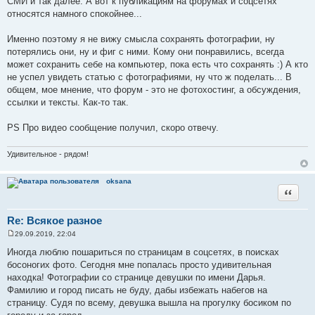
СМИ и так далее. А вот к публикациям на форумах и соцсетях
относятся намного спокойнее...
Именно поэтому я не вижу смысла сохранять фотографии, ну
потерялись они, ну и фиг с ними. Кому они понравились, всегда
может сохранить себе на компьютер, пока есть что сохранять :) А кто
не успел увидеть статью с фотографиями, ну что ж поделать... В
общем, мое мнение, что форум - это не фотохостинг, а обсуждения,
ссылки и тексты. Как-то так.
PS Про видео сообщение получил, скоро отвечу.
Удивительное - рядом!
oksana
Цитата
Re: Всякое разное
29.09.2019, 22:04
С
о
Иногда люблю пошариться по страницам в соцсетях, в поисках
о
босоногих фото. Сегодня мне попалась просто удивительная
б
щ
находка! Фотографии со странице девушки по имени Дарья.
е
Фамилию и город писать не буду, дабы избежать набегов на
н
и
страницу. Судя по всему, девушка вышла на прогулку босиком по
е