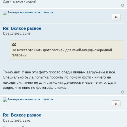
Удивительное - рядом!
oksana
Цитата
Re: Всякое разное
01.10.2019, 19:48
С
о
о
б
щ
Не может это быть фотосессией для какой-нибудь очередной
е
галереи?
н
и
е
Точно нет. У нее эти фото просто среди личных загружены и всё.
Специально была попытка пробить по поиску фото - ничего не
находится. Точно не для ситифита делалось и ещё чего-то. Да и
видно, что явно не фотограф снимал.
oksana
Цитата
Re: Всякое разное
18.12.2019, 15:01
С
о