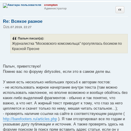
crompton
Цитата
Администратор
Re: Всякое разное
21.07.2019, 22:27
С
о
о
Палыч писал(а):
б
Журналистка "Московского комсомольца" прогулялась босиком по
щ
е
Красной Пресне
н
и
е
Палыч, приветствую!
Помню вас по форуму dirtysoles, если это в самом деле вы.
У меня есть несколько небольших просьб к авторам постов:
- не использовать жирное начертание внутри текста (там можно
использовать наклонное, но вполне возможно и вообще обойтись без
каких-либо выделений фрагментов - обычно и так понятно, что
важно, а что нет. А жирный текст приводит к тому, что глаз за него
цепляется и скачет только по нему, мешая читать остальное...);
- проверять наличие ссылки на сайте в соответствующем разделе (
http://barefooters.ru/articles.php
). Я там отсортировал все по годам и
указываю дату публикации и источник. А также проверять здесь на
форуме поиском (в поиск прям вставить адрес статьи, если он у