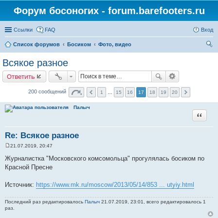
Форум босоногих - forum.barefooters.ru
Ссылки
FAQ
Вход
Список форумов
Босиком
Фото, видео
ои
Всякое разное
ск
Ответить
200 сообщений
1
…
15
16
17
18
19
20
Палыч
Цитата
Re: Всякое разное
21.07.2019, 20:47
С
о
Журналистка "Московского комсомольца" прогулялась босиком по
о
Красной Пресне
б
щ
е
Источник:
https://www.mk.ru/moscow/2013/05/14/853 ... utyiy.html
н
и
е
Последний раз редактировалось
Палыч
21.07.2019, 23:01, всего редактировалось 1
раз.