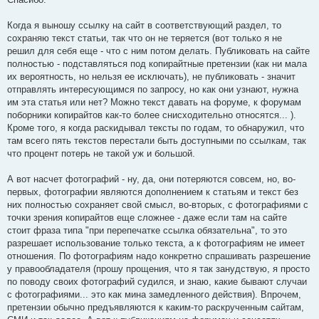
Когда я выношу ссылку на сайт в соответствующий раздел, то
сохраняю текст статьи, так что он не теряется (вот только я не
решил для себя еще - что с ним потом делать. Публиковать на сайте
полностью - подставляться под копирайтные претензии (как ни мала
их вероятность, но нельзя ее исключать), не публиковать - значит
отправлять интересующимся по запросу, но как они узнают, нужна
им эта статья или нет? Можно текст давать на форуме, к форумам
поборники копирайтов как-то более снисходительно относятся... ).
Кроме того, я когда раскидывал тексты по годам, то обнаружил, что
там всего пять текстов перестали быть доступными по ссылкам, так
что процент потерь не такой уж и большой.
А вот насчет фотографий - ну, да, они потеряются совсем, но, во-
первых, фотографии являются дополнением к статьям и текст без
них полностью сохраняет свой смысл, во-вторых, с фотографиями с
точки зрения копирайтов еще сложнее - даже если там на сайте
стоит фраза типа "при перепечатке ссылка обязательна", то это
разрешает использование только текста, а к фотографиям не имеет
отношения. По фотографиям надо конкретно спрашивать разрешение
у правообладателя (прошу прощения, что я так занудствую, я просто
по поводу своих фотографий судился, и знаю, какие бывают случаи
с фотографиями... это как мина замедленного действия). Впрочем,
претензии обычно предъявляются к каким-то раскрученным сайтам,