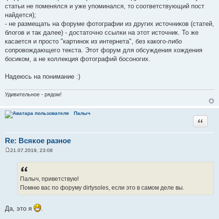
статьи не поменялся и уже упоминался, то соответствующий пост
найдется);
- не размещать на форуме фотографии из других источников (статей,
блогов и так далее) - достаточно ссылки на этот источник. То же
касается и просто "картинок из интернета", без какого-либо
сопровождающего текста. Этот форум для обсуждения хождения
босиком, а не коллекция фотографий босоногих.
Надеюсь на понимание :)
Удивительное - рядом!
Палыч
Цитата
Re: Всякое разное
21.07.2019, 23:08
С
о
о
б
щ
Палыч, приветствую!
е
Помню вас по форуму dirtysoles, если это в самом деле вы.
н
и
е
Да, это я
.