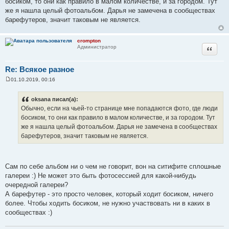
босиком, то они как правило в малом количестве, и за городом. Тут
же я нашла целый фотоальбом. Дарья не замечена в сообществах
барефутеров, значит таковым не является.
crompton
Цитата
Администратор
Re: Всякое разное
01.10.2019, 00:16
С
о
о
oksana писал(а):
б
Обычно, если на чьей-то странице мне попадаются фото, где люди
щ
е
босиком, то они как правило в малом количестве, и за городом. Тут
н
же я нашла целый фотоальбом. Дарья не замечена в сообществах
и
е
барефутеров, значит таковым не является.
Сам по себе альбом ни о чем не говорит, вон на ситифите сплошные
галереи :) Не может это быть фотосессией для какой-нибудь
очередной галереи?
А барефутер - это просто человек, который ходит босиком, ничего
более. Чтобы ходить босиком, не нужно участвовать ни в каких в
сообществах :)