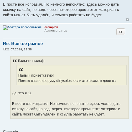
В посте всё исправил. Но немного непонятно: здесь можно дать
ссылку на сайт, но ведь через некоторое время этот материал с
сайта может быть удалён, и ссылка работать не будет.
crompton
Цитата
Администратор
Re: Всякое разное
21.07.2019, 23:58
С
о
о
Палыч писал(а):
б
щ
е
н
Палыч, приветствую!
и
е
Помню вас по форуму dirtysoles, если это в самом деле вы.
Да, это я :D.
В посте всё исправил. Но немного непонятно: здесь можно дать
ссылку на сайт, но ведь через некоторое время этот материал с
сайта может быть удалён, и ссылка работать не будет.
Спасибо.