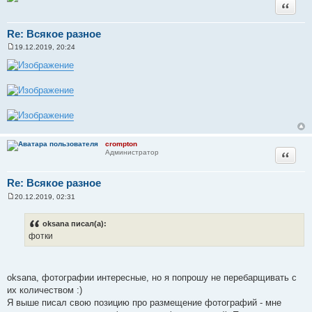
Цитата
Re: Всякое разное
19.12.2019, 20:24
С
о
о
б
щ
е
н
и
е
crompton
Цитата
Администратор
Re: Всякое разное
20.12.2019, 02:31
С
о
о
oksana писал(а):
б
фотки
щ
е
н
и
е
oksana, фотографии интересные, но я попрошу не перебарщивать с
их количеством :)
Я выше писал свою позицию про размещение фотографий - мне