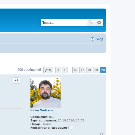
Вход
200 сообщений
1
…
16
17
18
19
20
Цитата
Victor Sudakov
Сообщения:
619
Зарегистрирован:
10.10.2010, 15:53
Откуда:
Томск
Контактная информация:
К
о