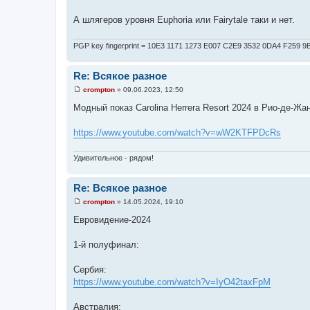
и
е
А шлягеров уровня Euphoria или Fairytale таки и нет.
PGP key fingerprint = 10E3 1171 1273 E007 C2E9 3532 0DA4 F259 
Re: Всякое разное
crompton
»
09.06.2023, 12:50
С
о
Модный показ Carolina Herrera Resort 2024 в Рио-де-Жа
о
б
щ
https://www.youtube.com/watch?v=wW2KTFPDcRs
е
н
и
Удивительное - рядом!
е
Re: Всякое разное
crompton
»
14.05.2024, 19:10
С
о
Евровидение-2024
о
б
щ
1-й полуфинал:
е
н
и
Сербия:
е
https://www.youtube.com/watch?v=IyO42taxFpM
Австралия: