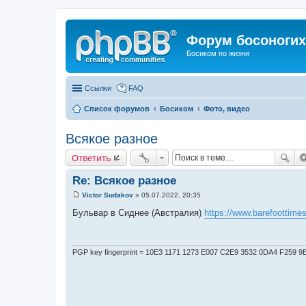
Форум босоногих 
Босиком по жизни
Ссылки
FAQ
Список форумов
Босиком
Фото, видео
Всякое разное
Ответить
Re: Всякое разное
Victor Sudakov
»
05.07.2022, 20:35
С
о
Бульвар в Сиднее (Австралия)
https://www.barefoottimes
о
б
щ
е
н
PGP key fingerprint = 10E3 1171 1273 E007 C2E9 3532 0DA4 F259 
и
е