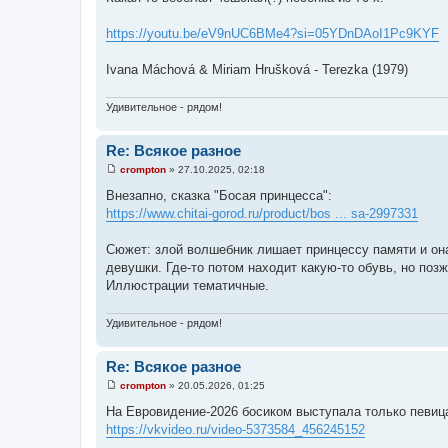
о
б
щ
https://youtu.be/eV9nUC6BMe4?si=05YDnDAoI1Pc9KYF
е
н
и
Ivana Máchová & Miriam Hrušková - Terezka (1979)
е
Удивительное - рядом!
Re: Всякое разное
crompton
»
27.10.2025, 02:18
С
о
Внезапно, сказка "Босая принцесса":
о
https://www.chitai-gorod.ru/product/bos ... sa-2997331
б
щ
е
Сюжет: злой волшебник лишает принцессу памяти и она
н
и
девушки. Где-то потом находит какую-то обувь, но поз
е
Иллюстрации тематичные.
Удивительное - рядом!
Re: Всякое разное
crompton
»
20.05.2026, 01:25
С
о
На Евровидение-2026 босиком выступала только певица 
о
https://vkvideo.ru/video-5373584_456245152
б
щ