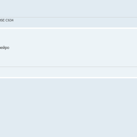
9B5E C634
нейро