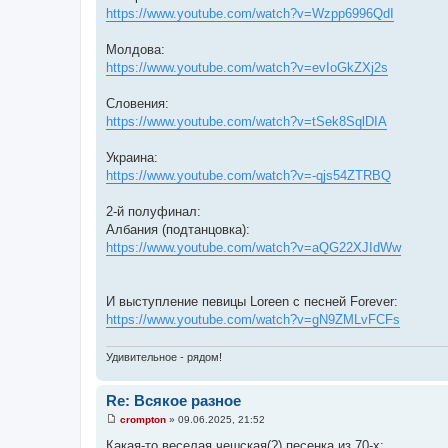
https://www.youtube.com/watch?v=Wzpp6996QdI
Молдова:
https://www.youtube.com/watch?v=evIoGkZXj2s
Словения:
https://www.youtube.com/watch?v=tSek8SqlDIA
Украина:
https://www.youtube.com/watch?v=-qjs54ZTRBQ
2-й полуфинал:
Албания (подтанцовка):
https://www.youtube.com/watch?v=aQG22XJIdWw
И выступление певицы Loreen с песней Forever:
https://www.youtube.com/watch?v=gN9ZMLvFCFs
Удивительное - рядом!
Re: Всякое разное
crompton
»
09.06.2025, 21:52
С
о
Какая-то веселая чешская(?) песенка из 70-х: