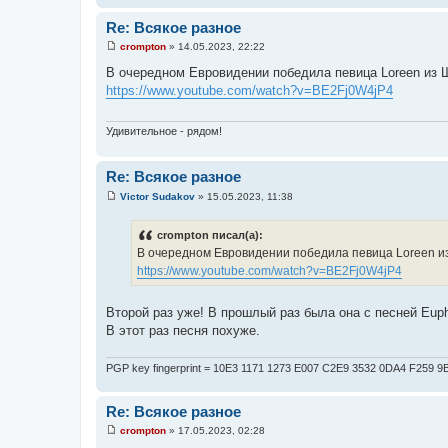
Re: Всякое разное
crompton
»
14.05.2023, 22:22
С
о
В очередном Евровидении победила певица Loreen из 
о
https://www.youtube.com/watch?v=BE2Fj0W4jP4
б
щ
е
н
Удивительное - рядом!
и
е
Re: Всякое разное
Victor Sudakov
»
15.05.2023, 11:38
С
о
о
crompton писал(а):
б
В очередном Евровидении победила певица Loreen из
щ
е
https://www.youtube.com/watch?v=BE2Fj0W4jP4
н
и
е
Второй раз уже! В прошлый раз была она с песней Eup
В этот раз песня похуже.
PGP key fingerprint = 10E3 1171 1273 E007 C2E9 3532 0DA4 F259 
Re: Всякое разное
crompton
»
17.05.2023, 02:28
С