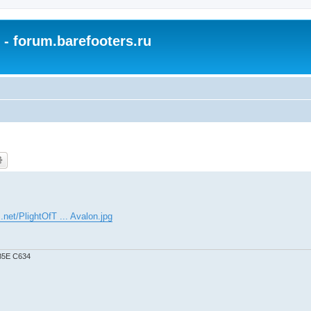
- forum.barefooters.ru
.net/PlightOfT ... Avalon.jpg
9B5E C634