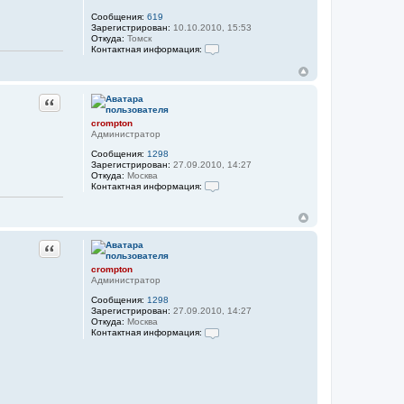
c
Сообщения:
619
r
Зарегистрирован:
10.10.2010, 15:53
o
Откуда:
Томск
m
Контактная информация:
p
К
t
о
o
н
n
т
Цитата
а
к
crompton
т
Администратор
н
а
Сообщения:
1298
я
Зарегистрирован:
27.09.2010, 14:27
и
Откуда:
Москва
н
Контактная информация:
ф
К
о
о
р
н
м
т
а
а
ц
Цитата
к
и
т
я
crompton
н
п
Администратор
а
о
я
л
Сообщения:
1298
и
ь
Зарегистрирован:
27.09.2010, 14:27
н
з
Откуда:
Москва
ф
о
Контактная информация:
о
в
К
р
а
о
м
т
н
а
е
т
ц
л
а
и
я
к
я