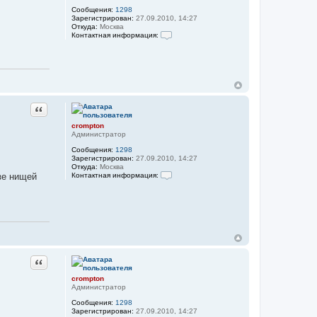
Сообщения:
1298
Зарегистрирован:
27.09.2010, 14:27
Откуда:
Москва
Контактная информация:
К
о
н
т
а
к
т
н
Цитата
а
я
crompton
и
Администратор
н
ф
Сообщения:
1298
о
Зарегистрирован:
27.09.2010, 14:27
р
Откуда:
Москва
м
Контактная информация:
зе нищей
а
К
ц
о
и
н
я
т
п
а
о
к
л
т
ь
н
з
а
о
Цитата
я
в
и
а
н
crompton
т
ф
Администратор
е
о
л
Сообщения:
1298
р
я
Зарегистрирован:
27.09.2010, 14:27
м
c