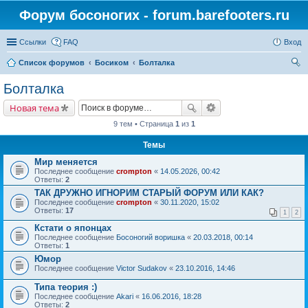
Форум босоногих - forum.barefooters.ru
Ссылки
FAQ
Вход
Список форумов
Босиком
Болталка
ои
Болталка
ск
Новая тема
9 тем • Страница
1
из
1
Темы
Мир меняется
Последнее сообщение
crompton
«
14.05.2026, 00:42
Ответы:
2
ТАК ДРУЖНО ИГНОРИМ СТАРЫЙ ФОРУМ ИЛИ КАК?
Последнее сообщение
crompton
«
30.11.2020, 15:02
Ответы:
17
1
2
Кстати о японцах
Последнее сообщение
Босоногий воришка
«
20.03.2018, 00:14
Ответы:
1
Юмор
Последнее сообщение
Victor Sudakov
«
23.10.2016, 14:46
Типа теория :)
Последнее сообщение
Akari
«
16.06.2016, 18:28
Ответы:
2