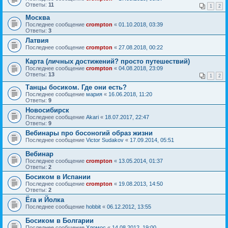
Ответы:
11
1
2
Москва
Последнее сообщение
crompton
«
01.10.2018, 03:39
Ответы:
3
Латвия
Последнее сообщение
crompton
«
27.08.2018, 00:22
Карта (личных достижений? просто путешествий)
Последнее сообщение
crompton
«
04.08.2018, 23:09
Ответы:
13
1
2
Танцы босиком. Где они есть?
Последнее сообщение
мария
«
16.06.2018, 11:20
Ответы:
9
Новосибирск
Последнее сообщение
Akari
«
18.07.2017, 22:47
Ответы:
9
Вебинары про босоногий образ жизни
Последнее сообщение
Victor Sudakov
«
17.09.2014, 05:51
Вебинар
Последнее сообщение
crompton
«
13.05.2014, 01:37
Ответы:
2
Босиком в Испании
Последнее сообщение
crompton
«
19.08.2013, 14:50
Ответы:
2
Ёга и Йолка
Последнее сообщение
hobbit
«
06.12.2012, 13:55
Босиком в Болгарии
Последнее сообщение
Хломос
«
14.08.2012, 19:00