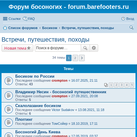
Форум босоногих - forum.barefooters.ru
Ссылки
FAQ
Вход
Список форумов
Босиком
Встречи, путешествия, походы
ои
Встречи, путешествия, походы
ск
Новая тема
34 темы
1
2
Темы
Босиком по России
Последнее сообщение
crompton
«
16.07.2025, 21:11
Ответы:
43
1
2
3
4
5
Владимир Несин - босоногий путешественник
Последнее сообщение
crompton
«
27.09.2021, 20:08
Ответы:
5
Скалолазание босиком
Последнее сообщение
Victor Sudakov
«
13.08.2021, 11:18
Ответы:
6
Плоггинг
Последнее сообщение
ТомСойер
«
18.10.2019, 17:11
Босоногий День Киева
Последнее сообщение
crompton
«
17.05.2019, 03:37