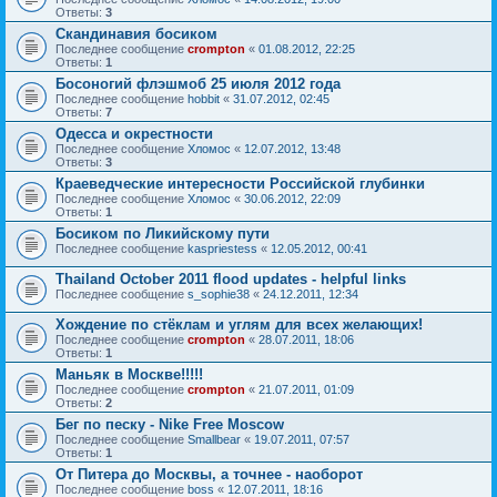
Ответы:
3
Скандинавия босиком
Последнее сообщение
crompton
«
01.08.2012, 22:25
Ответы:
1
Босоногий флэшмоб 25 июля 2012 года
Последнее сообщение
hobbit
«
31.07.2012, 02:45
Ответы:
7
Одесса и окрестности
Последнее сообщение
Хломос
«
12.07.2012, 13:48
Ответы:
3
Краеведческие интересности Российской глубинки
Последнее сообщение
Хломос
«
30.06.2012, 22:09
Ответы:
1
Босиком по Ликийскому пути
Последнее сообщение
kaspriestess
«
12.05.2012, 00:41
Thailand October 2011 flood updates - helpful links
Последнее сообщение
s_sophie38
«
24.12.2011, 12:34
Хождение по стёклам и углям для всех желающих!
Последнее сообщение
crompton
«
28.07.2011, 18:06
Ответы:
1
Маньяк в Москве!!!!!
Последнее сообщение
crompton
«
21.07.2011, 01:09
Ответы:
2
Бег по песку - Nike Free Moscow
Последнее сообщение
Smallbear
«
19.07.2011, 07:57
Ответы:
1
От Питера до Москвы, а точнее - наоборот
Последнее сообщение
boss
«
12.07.2011, 18:16