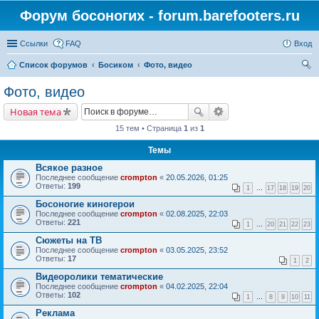
Форум босоногих - forum.barefooters.ru
Ссылки
FAQ
Вход
Список форумов
Босиком
Фото, видео
ои
Фото, видео
ск
Новая тема
15 тем • Страница
1
из
1
Темы
Всякое разное
Последнее сообщение
crompton
«
20.05.2026, 01:25
Ответы:
199
1
…
17
18
19
20
Босоногие киногерои
Последнее сообщение
crompton
«
02.08.2025, 22:03
Ответы:
221
1
…
20
21
22
23
Сюжеты на ТВ
Последнее сообщение
crompton
«
03.05.2025, 23:52
Ответы:
17
1
2
Видеоролики тематические
Последнее сообщение
crompton
«
04.02.2025, 22:04
Ответы:
102
1
…
8
9
10
11
Реклама