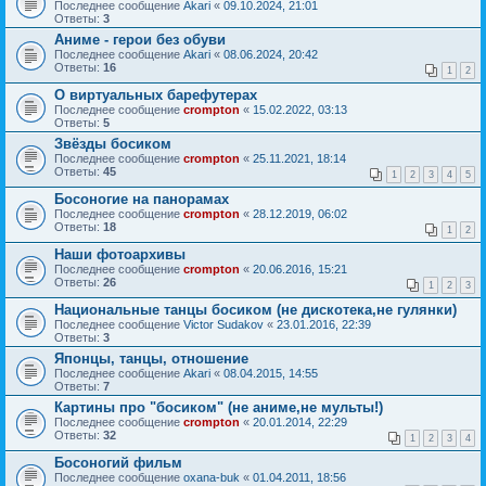
Последнее сообщение
Akari
«
09.10.2024, 21:01
Ответы:
3
Аниме - герои без обуви
Последнее сообщение
Akari
«
08.06.2024, 20:42
Ответы:
16
1
2
О виртуальных барефутерах
Последнее сообщение
crompton
«
15.02.2022, 03:13
Ответы:
5
Звёзды босиком
Последнее сообщение
crompton
«
25.11.2021, 18:14
Ответы:
45
1
2
3
4
5
Босоногие на панорамах
Последнее сообщение
crompton
«
28.12.2019, 06:02
Ответы:
18
1
2
Наши фотоархивы
Последнее сообщение
crompton
«
20.06.2016, 15:21
Ответы:
26
1
2
3
Национальные танцы босиком (не дискотека,не гулянки)
Последнее сообщение
Victor Sudakov
«
23.01.2016, 22:39
Ответы:
3
Японцы, танцы, отношение
Последнее сообщение
Akari
«
08.04.2015, 14:55
Ответы:
7
Картины про "босиком" (не аниме,не мульты!)
Последнее сообщение
crompton
«
20.01.2014, 22:29
Ответы:
32
1
2
3
4
Босоногий фильм
Последнее сообщение
oxana-buk
«
01.04.2011, 18:56