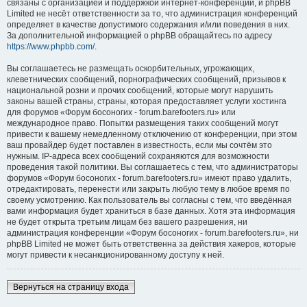
связаны с организацией и поддержкой интернет-конференций, и phpBB
Limited не несёт ответственности за то, что администрация конференций
определяет в качестве допустимого содержания и/или поведения в них.
За дополнительной информацией о phpBB обращайтесь по адресу
https://www.phpbb.com/
.
Вы соглашаетесь не размещать оскорбительных, угрожающих,
клеветнических сообщений, порнографических сообщений, призывов к
национальной розни и прочих сообщений, которые могут нарушить
законы вашей страны, страны, которая предоставляет услуги хостинга
для форумов «Форум босоногих - forum.barefooters.ru» или
международное право. Попытки размещения таких сообщений могут
привести к вашему немедленному отключению от конференции, при этом
ваш провайдер будет поставлен в известность, если мы сочтём это
нужным. IP-адреса всех сообщений сохраняются для возможности
проведения такой политики. Вы соглашаетесь с тем, что администраторы
форумов «Форум босоногих - forum.barefooters.ru» имеют право удалить,
отредактировать, перенести или закрыть любую тему в любое время по
своему усмотрению. Как пользователь вы согласны с тем, что введённая
вами информация будет храниться в базе данных. Хотя эта информация
не будет открыта третьим лицам без вашего разрешения, ни
администрация конференции «Форум босоногих - forum.barefooters.ru», ни
phpBB Limited не может быть ответственна за действия хакеров, которые
могут привести к несанкционированному доступу к ней.
Вернуться на страницу входа