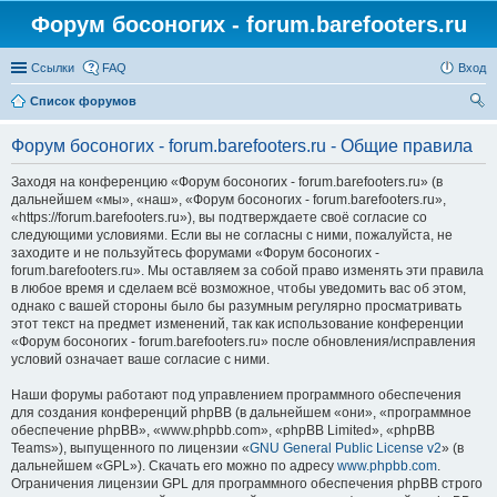
Форум босоногих - forum.barefooters.ru
Ссылки
FAQ
Вход
Список форумов
ои
Форум босоногих - forum.barefooters.ru - Общие правила
ск
Заходя на конференцию «Форум босоногих - forum.barefooters.ru» (в
дальнейшем «мы», «наш», «Форум босоногих - forum.barefooters.ru»,
«https://forum.barefooters.ru»), вы подтверждаете своё согласие со
следующими условиями. Если вы не согласны с ними, пожалуйста, не
заходите и не пользуйтесь форумами «Форум босоногих -
forum.barefooters.ru». Мы оставляем за собой право изменять эти правила
в любое время и сделаем всё возможное, чтобы уведомить вас об этом,
однако с вашей стороны было бы разумным регулярно просматривать
этот текст на предмет изменений, так как использование конференции
«Форум босоногих - forum.barefooters.ru» после обновления/исправления
условий означает ваше согласие с ними.
Наши форумы работают под управлением программного обеспечения
для создания конференций phpBB (в дальнейшем «они», «программное
обеспечение phpBB», «www.phpbb.com», «phpBB Limited», «phpBB
Teams»), выпущенного по лицензии «
GNU General Public License v2
» (в
дальнейшем «GPL»). Скачать его можно по адресу
www.phpbb.com
.
Ограничения лицензии GPL для программного обеспечения phpBB строго