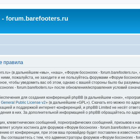
- forum.barefooters.ru
ие правила
.ru» (в дальнейшем «мы», «наш», «Форум босоногих - forum.barefooters.ru», «h
ними, пожалуйста, не заходите и не пользуйтесь форумами «Форум босоногих 
ное, чтобы уведомить вас об этом, однако с вашей стороны было бы разумны
оногих - forum.barefooters.ru» после обновления/исправления условий означа
еспечения для создания конференций phpBB (в дальнейшем «они», «програ
General Public License v2
» (в дальнейшем «GPL»). Скачать его можно по адр
зацией и поддержкой интернет-конференций, и phpBB Limited не несёт ответ
ведения в них. За дополнительной информацией о phpBB обращайтесь по адр
их, клеветнических сообщений, порнографических сообщений, призывов к на
ляет услуги хостинга для форумов «Форум босоногих - forum.barefooters.ru
нию от конференции, при этом ваш провайдер будет поставлен в известность
Вы соглашаетесь с тем, что администраторы форумов «Форум босоногих - foru