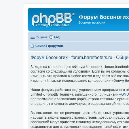
Форум босоногих 
Босиком по жизни
Ссылки
FAQ
Список форумов
Форум босоногих - forum.barefooters.ru - Общ
Заходя на конференцию «Форум босоногих - forum.barefooters
согласие со следующими условиями. Если вы не согласны с 
изменять эти правила в любое время и сделаем всё возмож
изменений, так как использование конференции «Форум бос
Наши форумы работают под управлением программного об
Limited», «phpBB Teams»), выпущенного по лицензии «
GNU 
программного обеспечения phpBB строго связаны с органи
определяет в качестве допустимого содержания и/или по
Вы соглашаетесь не размещать оскорбительных, угрожающ
нарушить законы вашей страны, страны, которая предостав
сообщений могут привести к вашему немедленному отключе
сохраняются для возможности проведения такой политики. 