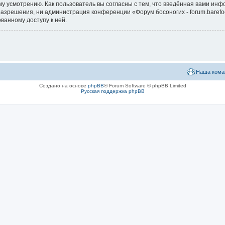
у усмотрению. Как пользователь вы согласны с тем, что введённая вами инф
зрешения, ни администрация конференции «Форум босоногих - forum.barefoot
ванному доступу к ней.
Наша кома
Создано на основе
phpBB
® Forum Software © phpBB Limited
Русская поддержка phpBB