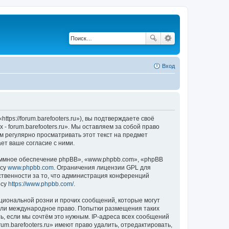
Вход
ttps://forum.barefooters.ru»), вы подтверждаете своё
- forum.barefooters.ru». Мы оставляем за собой право
м регулярно просматривать этот текст на предмет
ет ваше согласие с ними.
ммное обеспечение phpBB», «www.phpbb.com», «phpBB
есу
www.phpbb.com
. Ограничения лицензии GPL для
ственности за то, что администрация конференций
есу
https://www.phpbb.com/
.
циональной розни и прочих сообщений, которые могут
» или международное право. Попытки размещения таких
, если мы сочтём это нужным. IP-адреса всех сообщений
m.barefooters.ru» имеют право удалить, отредактировать,