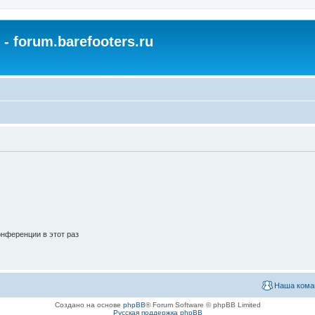
- forum.barefooters.ru
нференции в этот раз
Наша кома
Создано на основе
phpBB
® Forum Software © phpBB Limited
Русская поддержка phpBB