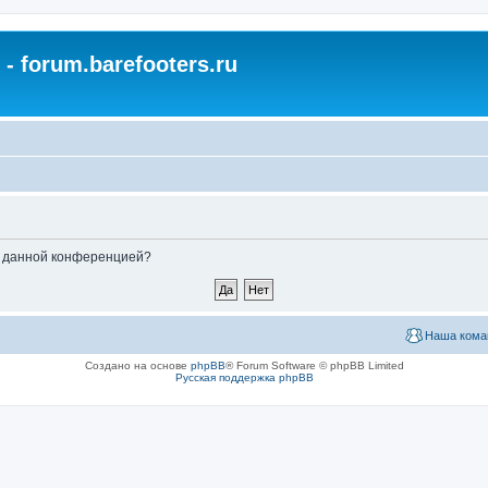
- forum.barefooters.ru
ые данной конференцией?
Наша кома
Создано на основе
phpBB
® Forum Software © phpBB Limited
Русская поддержка phpBB