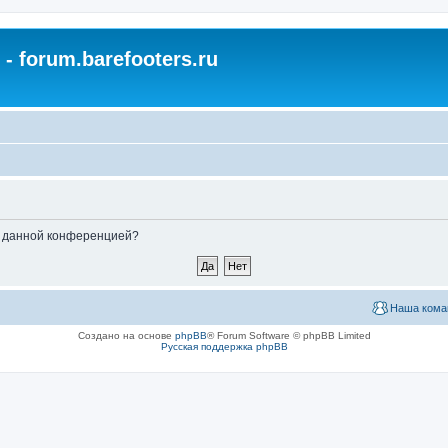
- forum.barefooters.ru
ые данной конференцией?
Наша кома
Создано на основе
phpBB
® Forum Software © phpBB Limited
Русская поддержка phpBB