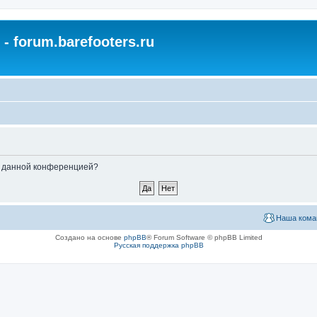
- forum.barefooters.ru
ые данной конференцией?
Наша кома
Создано на основе
phpBB
® Forum Software © phpBB Limited
Русская поддержка phpBB