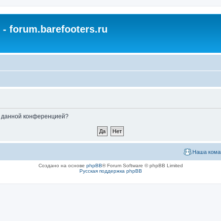
- forum.barefooters.ru
ые данной конференцией?
Наша кома
Создано на основе
phpBB
® Forum Software © phpBB Limited
Русская поддержка phpBB