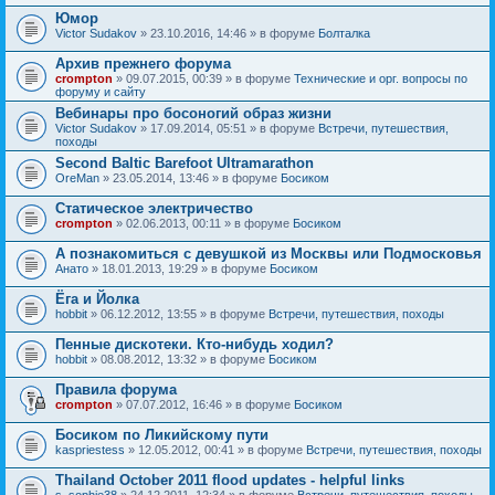
Юмор
Victor Sudakov
» 23.10.2016, 14:46 » в форуме
Болталка
Архив прежнего форума
crompton
» 09.07.2015, 00:39 » в форуме
Технические и орг. вопросы по
форуму и сайту
Вебинары про босоногий образ жизни
Victor Sudakov
» 17.09.2014, 05:51 » в форуме
Встречи, путешествия,
походы
Second Baltic Barefoot Ultramarathon
OreMan
» 23.05.2014, 13:46 » в форуме
Босиком
Статическое электричество
crompton
» 02.06.2013, 00:11 » в форуме
Босиком
А познакомиться с девушкой из Москвы или Подмосковья
Анато
» 18.01.2013, 19:29 » в форуме
Босиком
Ёга и Йолка
hobbit
» 06.12.2012, 13:55 » в форуме
Встречи, путешествия, походы
Пенные дискотеки. Кто-нибудь ходил?
hobbit
» 08.08.2012, 13:32 » в форуме
Босиком
Правила форума
crompton
» 07.07.2012, 16:46 » в форуме
Босиком
Босиком по Ликийскому пути
kaspriestess
» 12.05.2012, 00:41 » в форуме
Встречи, путешествия, походы
Thailand October 2011 flood updates - helpful links
s_sophie38
» 24.12.2011, 12:34 » в форуме
Встречи, путешествия, походы