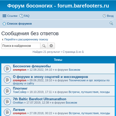
Форум босоногих - forum.barefooters.ru
Ссылки
FAQ
Вход
Список форумов
ои
Сообщения без ответов
ск
Перейти к расширенному поиску
Найден 21 результат • Страница
1
из
1
Темы
Босоногие флешмобы
crompton
» 12.08.2022, 04:10 » в форуме
Босиком
О форуме в эпоху соцсетей и мессенджеров
crompton
» 09.06.2022, 19:10 » в форуме
Технические и орг. вопросы по
форуму и сайту
Плоггинг
ТомСойер
» 18.10.2019, 17:11 » в форуме
Встречи, путешествия, походы
7th Baltic Barefoot Ultramarathon
OreMan
» 17.07.2019, 12:38 » в форуме
Босиком
Латвия
crompton
» 27.08.2018, 00:22 » в форуме
Встречи, путешествия, походы