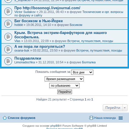
Про http://bosonogi.livejournal.com/
Victor Sudakov
» 29.11.2011, 06:43 » в форуме
Технические и орг. вопросы
по форуму и сайту
Бег босиком в Нью-Йорке
hobbit
» 19.06.2011, 14:10 » в форуме
Босиком
Крым. Встреча экстрим-барефутеров для нашего
бософильма.
Vlas
» 13.03.2011, 22:09 » в форуме
Встречи, путешествия, походы
А не пора ли прогуляться?
oxana-buk
» 03.02.2011, 23:50 » в форуме
Встречи, путешествия, походы
Поздравлялки
Limonadochka
» 31.12.2010, 10:54 » в форуме
Болталка
Показать сообщения за
Найден 21 результат • Страница
1
из
1
Перейти
Список форумов
Наша команда
Создано на основе
phpBB
® Forum Software © phpBB Limited
Русская поддержка phpBB