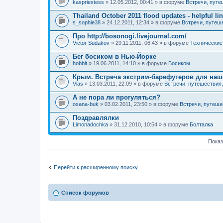
kaspriestess
» 12.05.2012, 00:41 » в форуме
Встречи, путе
Thailand October 2011 flood updates - helpful li
s_sophie38
» 24.12.2011, 12:34 » в форуме
Встречи, путеш
Про http://bosonogi.livejournal.com/
Victor Sudakov
» 29.11.2011, 06:43 » в форуме
Технические 
Бег босиком в Нью-Йорке
hobbit
» 19.06.2011, 14:10 » в форуме
Босиком
Крым. Встреча экстрим-барефутеров для наш
Vlas
» 13.03.2011, 22:09 » в форуме
Встречи, путешествия
А не пора ли прогуляться?
oxana-buk
» 03.02.2011, 23:50 » в форуме
Встречи, путеше
Поздравлялки
Limonadochka
» 31.12.2010, 10:54 » в форуме
Болталка
Показ
Перейти к расширенному поиску
Список форумов