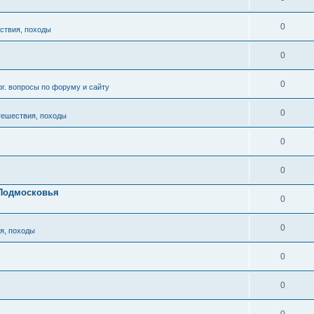
0
ствия, походы
0
0
рг. вопросы по форуму и сайту
0
тешествия, походы
0
0
 Подмосковья
0
0
я, походы
0
0