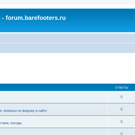
- forum.barefooters.ru
ОТВЕТЫ
0
0
рг. вопросы по форуму и сайту
0
ствия, походы
0