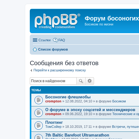
Форум босоногих 
Босиком по жизни
Ссылки
FAQ
Список форумов
Сообщения без ответов
Перейти к расширенному поиску
ТЕМЫ
Босоногие флешмобы
crompton
» 12.08.2022, 04:10 » в форуме
Босиком
О форуме в эпоху соцсетей и мессенджеров
crompton
» 09.06.2022, 19:10 » в форуме
Технические и о
Плоггинг
ТомСойер
» 18.10.2019, 17:11 » в форуме
Встречи, путеше
7th Baltic Barefoot Ultramarathon