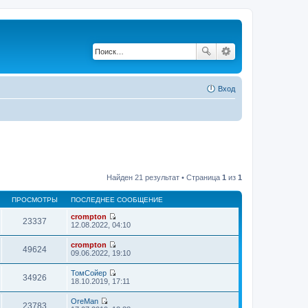
Вход
Найден 21 результат • Страница
1
из
1
ПРОСМОТРЫ
ПОСЛЕДНЕЕ СООБЩЕНИЕ
crompton
23337
П
12.08.2022, 04:10
е
р
crompton
е
49624
П
09.06.2022, 19:10
й
е
т
р
ТомСойер
и
е
34926
П
18.10.2019, 17:11
к
й
е
п
т
р
о
OreMan
и
е
23783
с