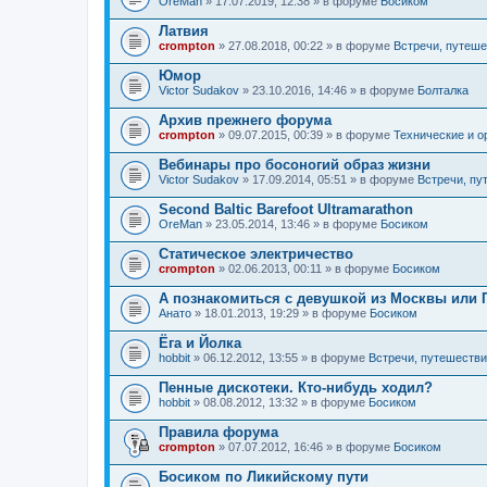
OreMan
» 17.07.2019, 12:38 » в форуме
Босиком
Латвия
crompton
» 27.08.2018, 00:22 » в форуме
Встречи, путеше
Юмор
Victor Sudakov
» 23.10.2016, 14:46 » в форуме
Болталка
Архив прежнего форума
crompton
» 09.07.2015, 00:39 » в форуме
Технические и о
Вебинары про босоногий образ жизни
Victor Sudakov
» 17.09.2014, 05:51 » в форуме
Встречи, пу
Second Baltic Barefoot Ultramarathon
OreMan
» 23.05.2014, 13:46 » в форуме
Босиком
Статическое электричество
crompton
» 02.06.2013, 00:11 » в форуме
Босиком
А познакомиться с девушкой из Москвы или
Анато
» 18.01.2013, 19:29 » в форуме
Босиком
Ёга и Йолка
hobbit
» 06.12.2012, 13:55 » в форуме
Встречи, путешестви
Пенные дискотеки. Кто-нибудь ходил?
hobbit
» 08.08.2012, 13:32 » в форуме
Босиком
Правила форума
crompton
» 07.07.2012, 16:46 » в форуме
Босиком
Босиком по Ликийскому пути