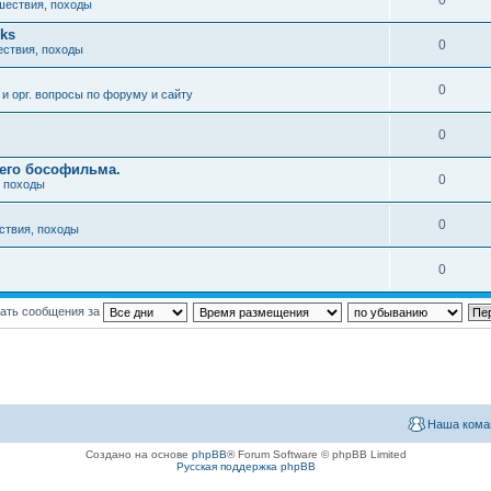
0
шествия, походы
nks
0
ествия, походы
0
и орг. вопросы по форуму и сайту
0
его бософильма.
0
, походы
0
ствия, походы
0
ать сообщения за
Наша кома
Создано на основе
phpBB
® Forum Software © phpBB Limited
Русская поддержка phpBB