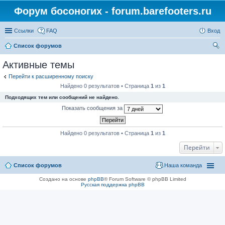
Форум босоногих - forum.barefooters.ru
Ссылки
FAQ
Вход
Список форумов
ои
Активные темы
ск
Перейти к расширенному поиску
Найдено 0 результатов • Страница
1
из
1
Подходящих тем или сообщений не найдено.
Показать сообщения за
Найдено 0 результатов • Страница
1
из
1
Перейти
Список форумов
Наша команда
Создано на основе
phpBB
® Forum Software © phpBB Limited
Русская поддержка phpBB