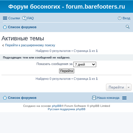
Форум босоногих - forum.barefooters.ru
Ссылки
FAQ
Вход
Список форумов
ои
Активные темы
ск
Перейти к расширенному поиску
Найдено 0 результатов • Страница
1
из
1
Подходящих тем или сообщений не найдено.
Показать сообщения за
Найдено 0 результатов • Страница
1
из
1
Перейти
Список форумов
Наша команда
Создано на основе
phpBB
® Forum Software © phpBB Limited
Русская поддержка phpBB