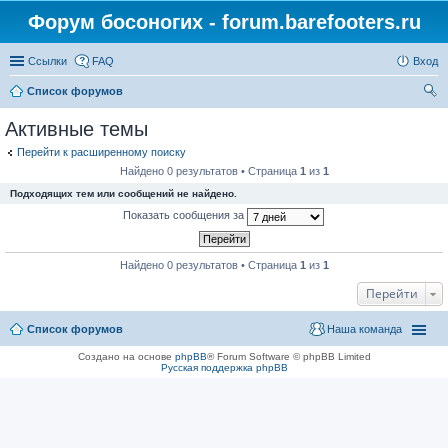
Форум босоногих - forum.barefooters.ru
Ссылки
FAQ
Вход
Список форумов
ои
Активные темы
ск
Перейти к расширенному поиску
Найдено 0 результатов • Страница
1
из
1
Подходящих тем или сообщений не найдено.
Показать сообщения за
Найдено 0 результатов • Страница
1
из
1
Перейти
Список форумов
Наша команда
Создано на основе
phpBB
® Forum Software © phpBB Limited
Русская поддержка phpBB