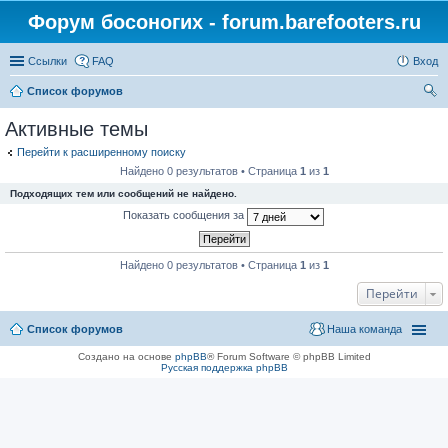
Форум босоногих - forum.barefooters.ru
Ссылки
FAQ
Вход
Список форумов
ои
Активные темы
ск
Перейти к расширенному поиску
Найдено 0 результатов • Страница
1
из
1
Подходящих тем или сообщений не найдено.
Показать сообщения за
Найдено 0 результатов • Страница
1
из
1
Перейти
Список форумов
Наша команда
Создано на основе
phpBB
® Forum Software © phpBB Limited
Русская поддержка phpBB