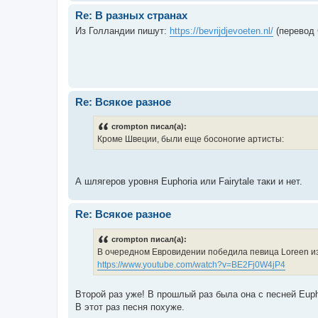
Re: В разных странах
Из Голландии пишут:
https://bevrijdjevoeten.nl/
(перевод 
Re: Всякое разное
crompton писал(а):
Кроме Швеции, были еще босоногие артисты:
А шлягеров уровня Euphoria или Fairytale таки и нет.
Re: Всякое разное
crompton писал(а):
В очередном Евровидении победила певица Loreen из
https://www.youtube.com/watch?v=BE2Fj0W4jP4
Второй раз уже! В прошлый раз была она с песней Eup
В этот раз песня похуже.