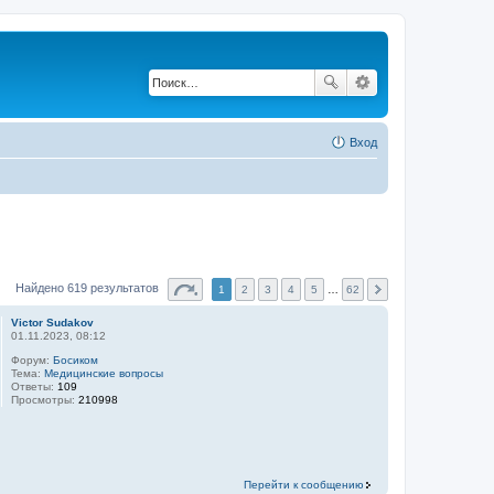
Вход
Найдено 619 результатов
1
2
3
4
5
…
62
Victor Sudakov
01.11.2023, 08:12
Форум:
Босиком
Тема:
Медицинские вопросы
Ответы:
109
Просмотры:
210998
Перейти к сообщению