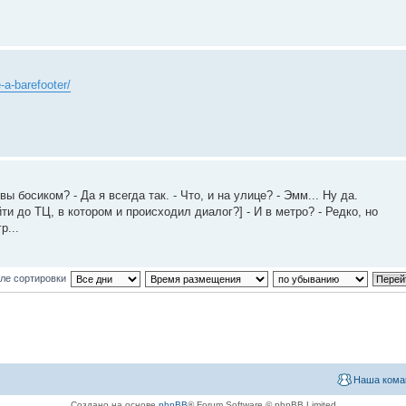
-a-barefooter/
ы босиком? - Да я всегда так. - Что, и на улице? - Эмм... Ну да.
йти до ТЦ, в котором и происходил диалог?] - И в метро? - Редко, но
р...
ле сортировки
Наша кома
Создано на основе
phpBB
® Forum Software © phpBB Limited