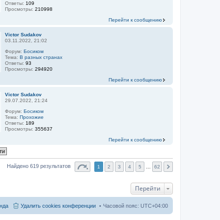
Ответы:
109
Просмотры:
210998
Перейти к сообщению
Victor Sudakov
03.11.2022, 21:02
Форум:
Босиком
Тема:
В разных странах
Ответы:
93
Просмотры:
294920
Перейти к сообщению
Victor Sudakov
29.07.2022, 21:24
Форум:
Босиком
Тема:
Прохожие
Ответы:
189
Просмотры:
355637
Перейти к сообщению
Найдено 619 результатов
1
2
3
4
5
…
62
Перейти
нда
Удалить cookies конференции
Часовой пояс:
UTC+04:00