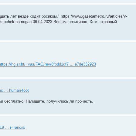
ть лет везде ходит босиком." https://www.gazetametro.ru/articles/v-
u-kostochek-na-nogah-06-04-2023 Весьма позитивно. Хотя странный
https://hg.sr.ht/~vas/FAQ/rev/8fbdd1df7 ... e7de332923
c ... human-foot
тьи бесплатно. Напишите, получилось ли прочесть.
9 ... r-francis/