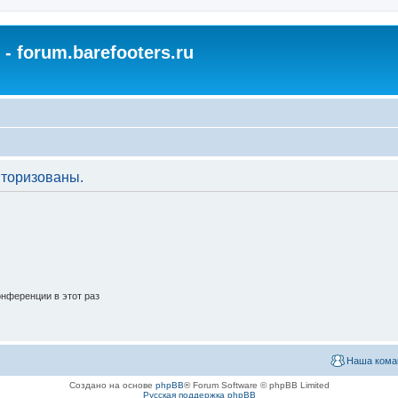
- forum.barefooters.ru
торизованы.
нференции в этот раз
Наша кома
Создано на основе
phpBB
® Forum Software © phpBB Limited
Русская поддержка phpBB