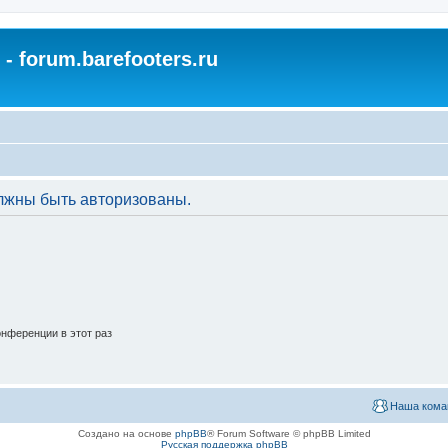
- forum.barefooters.ru
лжны быть авторизованы.
нференции в этот раз
Наша кома
Создано на основе
phpBB
® Forum Software © phpBB Limited
Русская поддержка phpBB