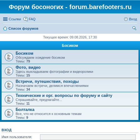
Форум босоногих - forum.barefooters.ru
Ссылки
FAQ
Вход
Список форумов
ои
Текущее время: 09.08.2026, 17:30
ск
Босиком
Босиком
Обсуждаем хождение босиком
Темы:
79
Фото, видео
Здесь выкладываем фотографии и видеоролики
Темы:
15
Встречи, путешествия, походы
Назначаем встречи, делимся впечатлениями
Темы:
34
Технические и орг. вопросы по форуму и сайту
Спрашивайте, предлагайте...
Темы:
11
Болталка
Все, что не относится к основным темам
Темы:
9
ВХОД
Имя пользователя: