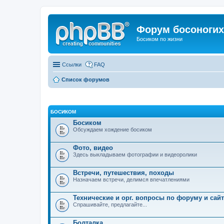
Форум босоногих 
Босиком по жизни
Ссылки
FAQ
Список форумов
БОСИКОМ
Босиком
Обсуждаем хождение босиком
Фото, видео
Здесь выкладываем фотографии и видеоролики
Встречи, путешествия, походы
Назначаем встречи, делимся впечатлениями
Технические и орг. вопросы по форуму и сайт
Спрашивайте, предлагайте...
Болталка