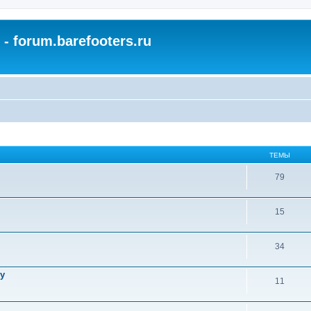
- forum.barefooters.ru
ТЕМЫ
79
15
34
у
11