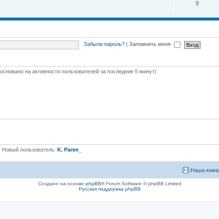
9
Забыли пароль?
|
Запомнить меня
 (основано на активности пользователей за последние 5 минут)
 Новый пользователь:
K. Paren_
Наша кома
Создано на основе
phpBB
® Forum Software © phpBB Limited
Русская поддержка phpBB