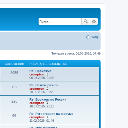
Вход
Текущее время: 06.08.2026, 07:49
СООБЩЕНИЯ
ПОСЛЕДНЕЕ СООБЩЕНИЕ
Re: Прохожие
2055
crompton
П
06.08.2026, 01:04
е
р
Re: Всякое разное
752
е
crompton
й
П
20.05.2026, 01:25
т
е
и
р
Re: Босиком по России
226
к
е
crompton
п
й
П
16.07.2025, 21:11
о
т
е
с
и
р
Re: Регистрация на форуме
л
66
к
е
crompton
е
п
й
П
11.02.2026, 01:46
д
о
т
е
н
с
и
р