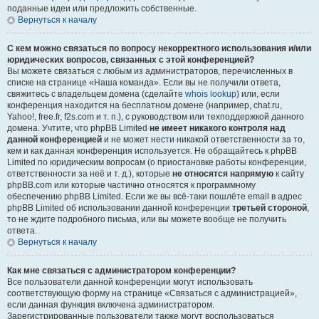
поданные идеи или предложить собственные.
Вернуться к началу
С кем можно связаться по вопросу некорректного использования и/или
юридических вопросов, связанных с этой конференцией?
Вы можете связаться с любым из администраторов, перечисленных в
списке на странице «Наша команда». Если вы не получили ответа,
свяжитесь с владельцем домена (сделайте
whois lookup
) или, если
конференция находится на бесплатном домене (например, chat.ru,
Yahoo!, free.fr, f2s.com и т. п.), с руководством или техподдержкой данного
домена. Учтите, что phpBB Limited
не имеет никакого контроля над
данной конференцией
и не может нести никакой ответственности за то,
кем и как данная конференция используется. Не обращайтесь к phpBB
Limited по юридическим вопросам (о приостановке работы конференции,
ответственности за неё и т. д.), которые
не относятся напрямую
к сайту
phpBB.com или которые частично относятся к программному
обеспечению phpBB Limited. Если же вы всё-таки пошлёте email в адрес
phpBB Limited об использовании данной конференции
третьей стороной
,
то не ждите подробного письма, или вы можете вообще не получить
ответа.
Вернуться к началу
Как мне связаться с администратором конференции?
Все пользователи данной конференции могут использовать
соответствующую форму на странице «Связаться с администрацией»,
если данная функция включена администратором.
Зарегистрированные пользователи также могут воспользоваться