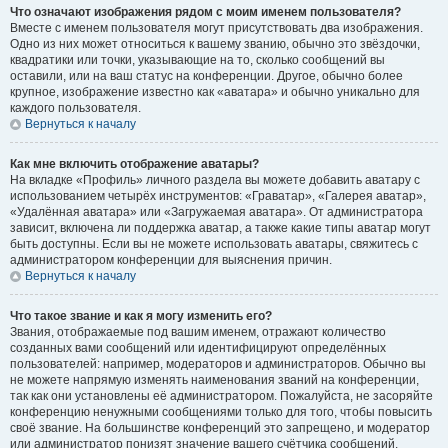
Что означают изображения рядом с моим именем пользователя?
Вместе с именем пользователя могут присутствовать два изображения.
Одно из них может относиться к вашему званию, обычно это звёздочки,
квадратики или точки, указывающие на то, сколько сообщений вы
оставили, или на ваш статус на конференции. Другое, обычно более
крупное, изображение известно как «аватара» и обычно уникально для
каждого пользователя.
Вернуться к началу
Как мне включить отображение аватары?
На вкладке «Профиль» личного раздела вы можете добавить аватару с
использованием четырёх инструментов: «Граватар», «Галерея аватар»,
«Удалённая аватара» или «Загружаемая аватара». От администратора
зависит, включена ли поддержка аватар, а также какие типы аватар могут
быть доступны. Если вы не можете использовать аватары, свяжитесь с
администратором конференции для выяснения причин.
Вернуться к началу
Что такое звание и как я могу изменить его?
Звания, отображаемые под вашим именем, отражают количество
созданных вами сообщений или идентифицируют определённых
пользователей: например, модераторов и администраторов. Обычно вы
не можете напрямую изменять наименования званий на конференции,
так как они установлены её администратором. Пожалуйста, не засоряйте
конференцию ненужными сообщениями только для того, чтобы повысить
своё звание. На большинстве конференций это запрещено, и модератор
или администратор понизят значение вашего счётчика сообщений.