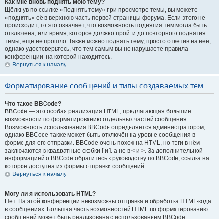
Как мне вновь поднять мою тему?
Щёлкнув по ссылке «Поднять тему» при просмотре темы, вы можете
«поднять» её в верхнюю часть первой страницы форума. Если этого не
происходит, то это означает, что возможность поднятия тем могла быть
отключена, или время, которое должно пройти до повторного поднятия
темы, ещё не прошло. Также можно поднять тему, просто ответив на неё,
однако удостоверьтесь, что тем самым вы не нарушаете правила
конференции, на которой находитесь.
Вернуться к началу
Форматирование сообщений и типы создаваемых тем
Что такое BBCode?
BBCode — это особая реализация HTML, предлагающая большие
возможности по форматированию отдельных частей сообщения.
Возможность использования BBCode определяется администратором,
однако BBCode также может быть отключён на уровне сообщения в
форме для его отправки. BBCode очень похож на HTML, но теги в нём
заключаются в квадратные скобки [ и ], а не в < и >. За дополнительной
информацией о BBCode обратитесь к руководству по BBCode, ссылка на
которое доступна из формы отправки сообщений.
Вернуться к началу
Могу ли я использовать HTML?
Нет. На этой конференции невозможны отправка и обработка HTML-кода
в сообщениях. Большая часть возможностей HTML по форматированию
сообщений может быть реализована с использованием BBCode.