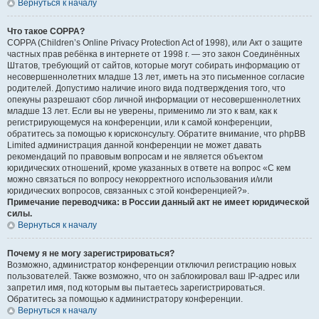
Вернуться к началу
Что такое COPPA?
COPPA (Children’s Online Privacy Protection Act of 1998), или Акт о защите
частных прав ребёнка в интернете от 1998 г. — это закон Соединённых
Штатов, требующий от сайтов, которые могут собирать информацию от
несовершеннолетних младше 13 лет, иметь на это письменное согласие
родителей. Допустимо наличие иного вида подтверждения того, что
опекуны разрешают сбор личной информации от несовершеннолетних
младше 13 лет. Если вы не уверены, применимо ли это к вам, как к
регистрирующемуся на конференции, или к самой конференции,
обратитесь за помощью к юрисконсульту. Обратите внимание, что phpBB
Limited администрация данной конференции не может давать
рекомендаций по правовым вопросам и не является объектом
юридических отношений, кроме указанных в ответе на вопрос «С кем
можно связаться по вопросу некорректного использования и/или
юридических вопросов, связанных с этой конференцией?».
Примечание переводчика: в России данный акт не имеет юридической
силы.
Вернуться к началу
Почему я не могу зарегистрироваться?
Возможно, администратор конференции отключил регистрацию новых
пользователей. Также возможно, что он заблокировал ваш IP-адрес или
запретил имя, под которым вы пытаетесь зарегистрироваться.
Обратитесь за помощью к администратору конференции.
Вернуться к началу