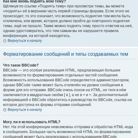
Как мне вновь поднять мою тему?
Щёлкнув по ссылке «Поднять тему» при просмотре темы, вы можете
«поднять» её в верхнюю часть первой страницы форума. Если этого не
происходит, то это означает, что возможность поднятия тем могла быть
отключена, или время, которое должно пройти до повторного поднятия
темы, ещё не прошло. Также можно поднять тему, просто ответив на неё,
однако удостоверьтесь, что тем самым вы не нарушаете правила
конференции, на которой находитесь.
Вернуться к началу
Форматирование сообщений и типы создаваемых тем
Что такое BBCode?
BBCode — это особая реализация HTML, предлагающая большие
возможности по форматированию отдельных частей сообщения.
Возможность использования BBCode определяется администратором,
однако BBCode также может быть отключён на уровне сообщения в
форме для его отправки. BBCode очень похож на HTML, но теги в нём
заключаются в квадратные скобки [ и ], а не в < и >. За дополнительной
информацией о BBCode обратитесь к руководству по BBCode, ссылка на
которое доступна из формы отправки сообщений.
Вернуться к началу
Могу ли я использовать HTML?
Нет. На этой конференции невозможны отправка и обработка HTML-кода
в сообщениях. Большая часть возможностей HTML по форматированию
сообщений может быть реализована с использованием BBCode.