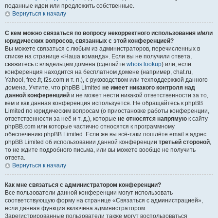
поданные идеи или предложить собственные.
Вернуться к началу
С кем можно связаться по вопросу некорректного использования и/или
юридических вопросов, связанных с этой конференцией?
Вы можете связаться с любым из администраторов, перечисленных в
списке на странице «Наша команда». Если вы не получили ответа,
свяжитесь с владельцем домена (сделайте
whois lookup
) или, если
конференция находится на бесплатном домене (например, chat.ru,
Yahoo!, free.fr, f2s.com и т. п.), с руководством или техподдержкой данного
домена. Учтите, что phpBB Limited
не имеет никакого контроля над
данной конференцией
и не может нести никакой ответственности за то,
кем и как данная конференция используется. Не обращайтесь к phpBB
Limited по юридическим вопросам (о приостановке работы конференции,
ответственности за неё и т. д.), которые
не относятся напрямую
к сайту
phpBB.com или которые частично относятся к программному
обеспечению phpBB Limited. Если же вы всё-таки пошлёте email в адрес
phpBB Limited об использовании данной конференции
третьей стороной
,
то не ждите подробного письма, или вы можете вообще не получить
ответа.
Вернуться к началу
Как мне связаться с администратором конференции?
Все пользователи данной конференции могут использовать
соответствующую форму на странице «Связаться с администрацией»,
если данная функция включена администратором.
Зарегистрированные пользователи также могут воспользоваться