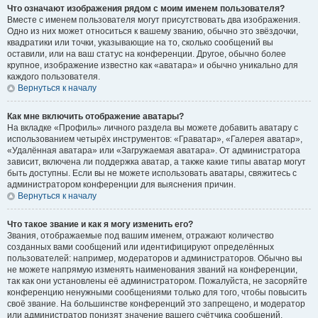
Что означают изображения рядом с моим именем пользователя?
Вместе с именем пользователя могут присутствовать два изображения.
Одно из них может относиться к вашему званию, обычно это звёздочки,
квадратики или точки, указывающие на то, сколько сообщений вы
оставили, или на ваш статус на конференции. Другое, обычно более
крупное, изображение известно как «аватара» и обычно уникально для
каждого пользователя.
Вернуться к началу
Как мне включить отображение аватары?
На вкладке «Профиль» личного раздела вы можете добавить аватару с
использованием четырёх инструментов: «Граватар», «Галерея аватар»,
«Удалённая аватара» или «Загружаемая аватара». От администратора
зависит, включена ли поддержка аватар, а также какие типы аватар могут
быть доступны. Если вы не можете использовать аватары, свяжитесь с
администратором конференции для выяснения причин.
Вернуться к началу
Что такое звание и как я могу изменить его?
Звания, отображаемые под вашим именем, отражают количество
созданных вами сообщений или идентифицируют определённых
пользователей: например, модераторов и администраторов. Обычно вы
не можете напрямую изменять наименования званий на конференции,
так как они установлены её администратором. Пожалуйста, не засоряйте
конференцию ненужными сообщениями только для того, чтобы повысить
своё звание. На большинстве конференций это запрещено, и модератор
или администратор понизят значение вашего счётчика сообщений.