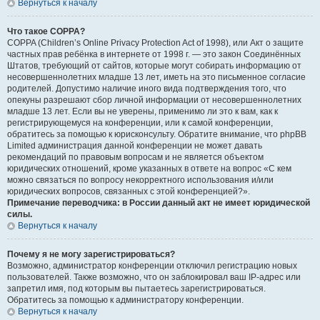
Вернуться к началу
Что такое COPPA?
COPPA (Children’s Online Privacy Protection Act of 1998), или Акт о защите
частных прав ребёнка в интернете от 1998 г. — это закон Соединённых
Штатов, требующий от сайтов, которые могут собирать информацию от
несовершеннолетних младше 13 лет, иметь на это письменное согласие
родителей. Допустимо наличие иного вида подтверждения того, что
опекуны разрешают сбор личной информации от несовершеннолетних
младше 13 лет. Если вы не уверены, применимо ли это к вам, как к
регистрирующемуся на конференции, или к самой конференции,
обратитесь за помощью к юрисконсульту. Обратите внимание, что phpBB
Limited администрация данной конференции не может давать
рекомендаций по правовым вопросам и не является объектом
юридических отношений, кроме указанных в ответе на вопрос «С кем
можно связаться по вопросу некорректного использования и/или
юридических вопросов, связанных с этой конференцией?».
Примечание переводчика: в России данный акт не имеет юридической
силы.
Вернуться к началу
Почему я не могу зарегистрироваться?
Возможно, администратор конференции отключил регистрацию новых
пользователей. Также возможно, что он заблокировал ваш IP-адрес или
запретил имя, под которым вы пытаетесь зарегистрироваться.
Обратитесь за помощью к администратору конференции.
Вернуться к началу